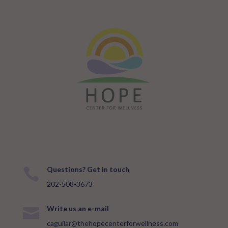
Questions? Get in touch

202-508-3673
Write us an e-mail

caguilar@thehopecenterforwellness.com